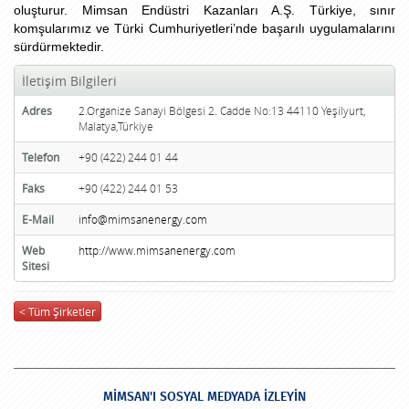
oluşturur. Mimsan Endüstri Kazanları A.Ş. Türkiye, sınır
komşularımız ve Türki Cumhuriyetleri’nde başarılı uygulamalarını
sürdürmektedir.
İletişim Bilgileri
Adres
2.Organize Sanayi Bölgesi 2. Cadde No:13 44110 Yeşilyurt,
Malatya,Türkiye
Telefon
+90 (422) 244 01 44
Faks
+90 (422) 244 01 53
E-Mail
info@mimsanenergy.com
Web
http://www.mimsanenergy.com
Sitesi
< Tüm Şirketler
MİMSAN'I SOSYAL MEDYADA İZLEYİN