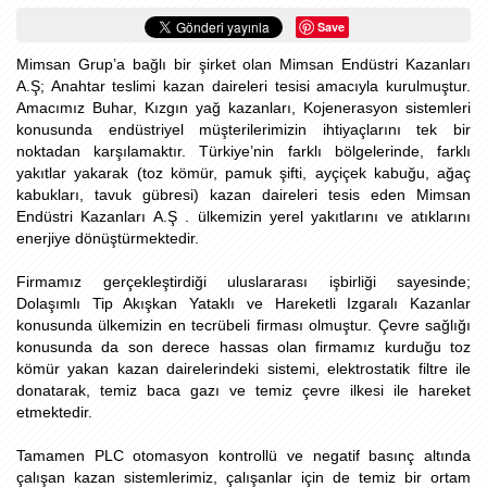
Save
Mimsan Grup’a bağlı bir şirket olan Mimsan Endüstri Kazanları
A.Ş; Anahtar teslimi kazan daireleri tesisi amacıyla kurulmuştur.
Amacımız Buhar, Kızgın yağ kazanları, Kojenerasyon sistemleri
konusunda endüstriyel müşterilerimizin ihtiyaçlarını tek bir
noktadan karşılamaktır. Türkiye’nin farklı bölgelerinde, farklı
yakıtlar yakarak (toz kömür, pamuk şifti, ayçiçek kabuğu, ağaç
kabukları, tavuk gübresi) kazan daireleri tesis eden Mimsan
Endüstri Kazanları A.Ş . ülkemizin yerel yakıtlarını ve atıklarını
enerjiye dönüştürmektedir.
Firmamız gerçekleştirdiği uluslararası işbirliği sayesinde;
Dolaşımlı Tip Akışkan Yataklı ve Hareketli Izgaralı Kazanlar
konusunda ülkemizin en tecrübeli firması olmuştur. Çevre sağlığı
konusunda da son derece hassas olan firmamız kurduğu toz
kömür yakan kazan dairelerindeki sistemi, elektrostatik filtre ile
donatarak, temiz baca gazı ve temiz çevre ilkesi ile hareket
etmektedir.
Tamamen PLC otomasyon kontrollü ve negatif basınç altında
çalışan kazan sistemlerimiz, çalışanlar için de temiz bir ortam